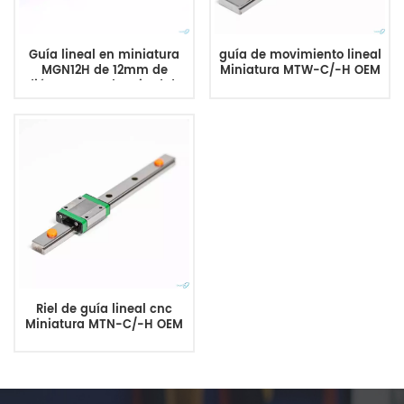
Guía lineal en miniatura
guía de movimiento lineal
MGN12H de 12mm de
Miniatura MTW-C/-H OEM
diámetro con longitud de
ODM
riel de 100mm,
300mm,500mm,1000mm
Riel de guía lineal cnc
Miniatura MTN-C/-H OEM
ODM