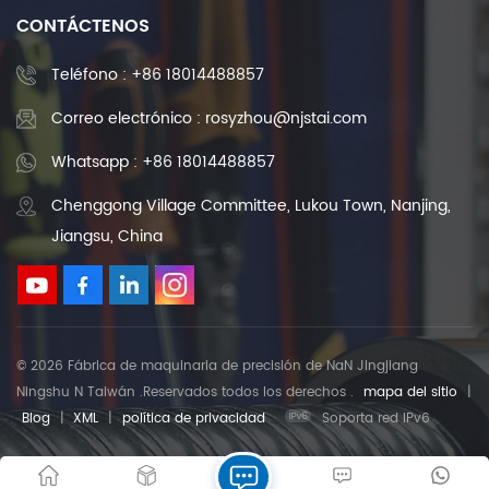
CONTÁCTENOS
Teléfono :
+86 18014488857
Correo electrónico : rosyzhou@njstai.com
Whatsapp : +86 18014488857
Chenggong Village Committee, Lukou Town, Nanjing,
Jiangsu, China
© 2026 Fábrica de maquinaria de precisión de NaN Jingjiang
Ningshu N Taiwán .Reservados todos los derechos .
mapa del sitio
|
Blog
|
XML
|
política de privacidad
Soporta red IPv6