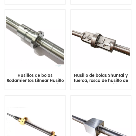
tuercas tipo brida a precio
husillo de bolas del husillo
competitivo
de bolas HIWIN THK
Husillos de bolas
Husillo de bolas Shuntai y
Rodamientos Lilnear Husillo
tuerca, rosca de husillo de
de avance de bolas Husillo
bolas de alta precisión y
de bolas con juego de
bajo ruido DFU, husillo de
tuercas
bolas de circulación
externa