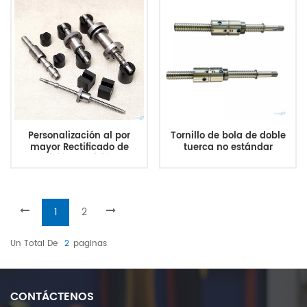
lineal CNC, tornillo de bolas
Personalización al por
Tornillo de bola de doble
mayor Rectificado de
tuerca no estándar
precisión Precisión no
DFU2005 20 mm de
estándar C3 C5
longitud 7,87 pulgadas/200
mm con doble tuerca sin
extremo mecanizado para
máquina CNC
1
2
Un Total De
2
Paginas
CONTÁCTENOS