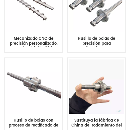
Mecanizado CNC de
Husillo de bolas de
precisión personalizado.
precisión para
Acero inoxidable 304 +
aplicaciones en
acero al carbono.
dispositivos médicos.
Soldadura por fricción a
presión. Eje de bomba de
agua hidráulica. Eje de
transmisión de par para
motor eléctrico.
Husillo de bolas con
Sustituya la fábrica de
proceso de rectificado de
China del rodamiento del