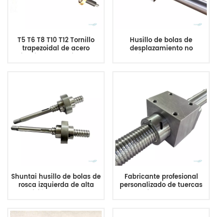
T5 T6 T8 T10 T12 Tornillo
Husillo de bolas de
trapezoidal de acero
desplazamiento no
inoxidable Tornillo de
estándar TBI SFU1605
avance con tuerca de latón
(diámetro 16 mm, paso 5
fabricado en China
mm) para piezas de
máquinas CNC
Shuntai husillo de bolas de
Fabricante profesional
rosca izquierda de alta
personalizado de tuercas
precisión 1605 4010 con
de husillo de bolas no
brida, husillo de bolas
estándar 4005 de China
único para módulo de guía