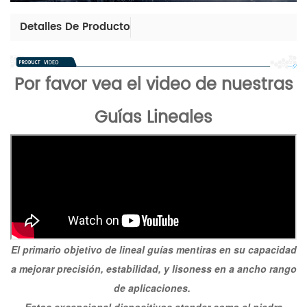
Detalles De Producto
Por favor vea el video de nuestras
Guías Lineales
El
primario
objetivo
de
lineal
guías
mentiras
en
su
capacidad
a
mejorar
precisión
,
estabilidad
,
y
liso
ness
en
a
ancho
rango
de
aplicaciones
.
Estos
excepcional
dispositivos
atender
como
el
piedra