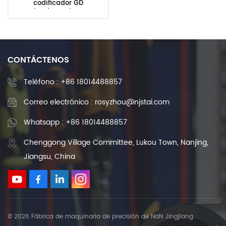
codificador GD
Acoplamiento de resorte
CONTÁCTENOS
Teléfono :
+86 18014488857
Correo electrónico : rosyzhou@njstai.com
Whatsapp : +86 18014488857
Chenggong Village Committee, Lukou Town, Nanjing,
Jiangsu, China
© 2026 Fábrica de maquinaria de precisión de NaN Jingjiang