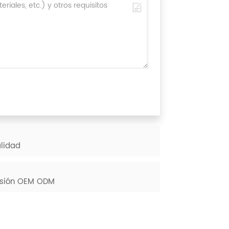
alidad
cisión OEM ODM