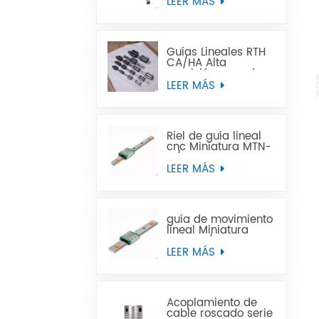
proporcionado,
LEER MÁS
guías lineales
curvas de riel de
guía lineal curvado
CNC
Guías Lineales RTH
CA/HA Alta
precisión y precio
asequible
LEER MÁS
Riel de guía lineal
cnc Miniatura MTN-
C/-H OEM ODM
LEER MÁS
guía de movimiento
lineal Miniatura
MTW-C/-H OEM
ODM
LEER MÁS
Acoplamiento de
cable roscado serie