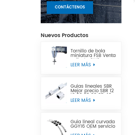
CONTÁCTENOS
Nuevos Productos
Tornillo de bola
miniatura FSB Venta
caliente CNC
Precisión Miniatura
LEER MÁS
Bola Tornillo de
plomo Puede
reemplazar Tbi
Guías lineales SBR
Mejor precio SBR 12
16 20 25 30 35 40
50 carril de guía
LEER MÁS
lineal
Guía lineal curvada
GGY16 OEM servicio
personalizado