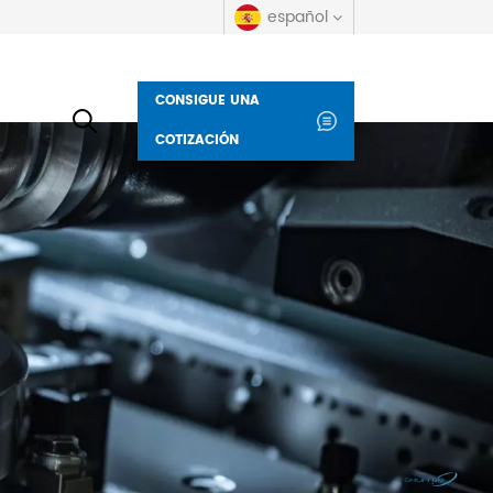
español
CONSIGUE UNA
English
COTIZACIÓN
русский
español
العربية
Deutsch
italiano
français
Indonesia