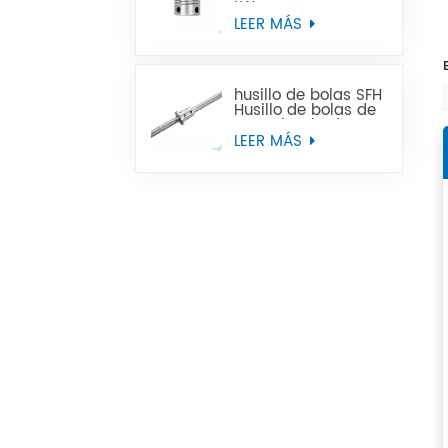
LW
LEER MÁS
husillo de bolas SFH
Husillo de bolas de
rosca izquierda
utilizado en
LEER MÁS
máquinas
herramienta CNC